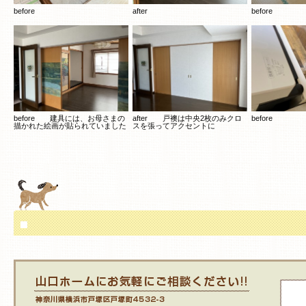
before
after
before
before 建具には、お母さまの
after 戸襖は中央2枚のみクロ
before
描かれた絵画が貼られていました
スを張ってアクセントに